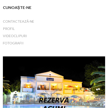
CUNOAȘTE-NE
CONTACTEAZĂ-NE
PROFIL
VIDEOCLIPURI
FOTOGRAFII