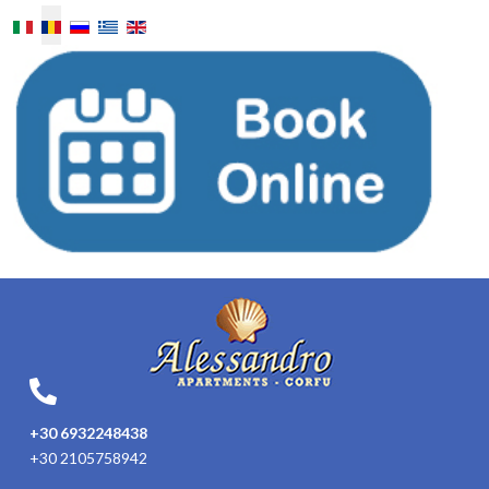
Selectați limba dvs
+30 6932248438
+30 2105758942