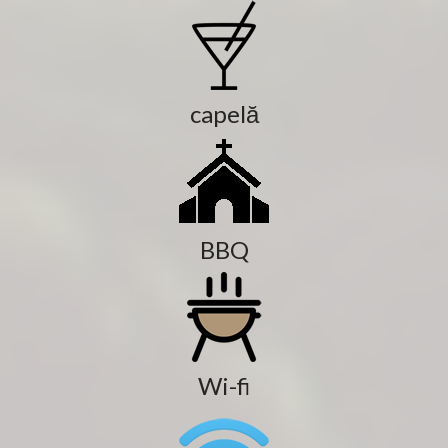
capelă
BBQ
Wi-fi