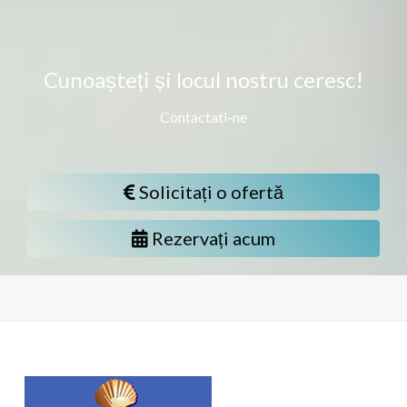
Cunoașteți și locul nostru ceresc!
Contactati-ne
Solicitați o ofertă
Rezervați acum