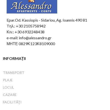
Epar.Od. Kassiopis - Sidariou, Ag. Ioannis 490 81
Tηλ.: +30 2105758942
Κιν.: +30 6932248438
e-mail: info@alessandro.gr
ΜΗΤΕ 0829Κ123Κ8109000
INFORMAȚII
TRANSPORT
PLAJE
LOCUL
CAZARE
FACILITĂŢI