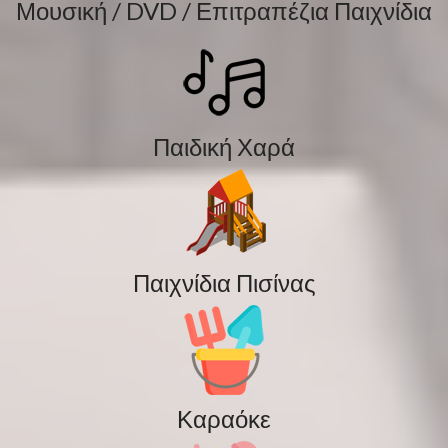
Μουσική / DVD / Επιτραπέζια Παιχνίδια
Παιδική Χαρά
Παιχνίδια Πισίνας
Καραόκε