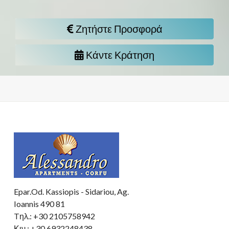
Ζητήστε Προσφορά
Κάντε Κράτηση
Epar.Od. Kassiopis - Sidariou, Ag.
Ioannis 490 81
Tηλ.: +30 2105758942
Κιν.: +30 6932248438