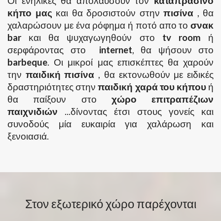
Οι ενήλικες θα απολάυσουν τον
καταπράσινο
κήπο μας
και θα δροσιστούν στην
πισίνα
, θα
χαλαρώσουν με ένα ρόφημα ή ποτό απο το
σνακ
bar
και θα ψυχαγωγηθούν στο
tv room
ή
σερφάροντας στο
internet
, θα ψήσουν στο
barbeque
. Οι μικροί μας επισκέπτες θα χαρούν
την
παιδική πισίνα
, θα εκτονωθούν με ειδικές
δραστηριότητες στην
παιδική χαρά του κήπου
ή
θα παίξουν στο
χώρο επιτραπέζιων
παιχνιδιών
...δίνοντας έτσι στους γονείς και
συνοδούς μία ευκαιρία για χαλάρωση και
ξενοιασιά.
Στον εξωτερικό χώρο παρέχονται